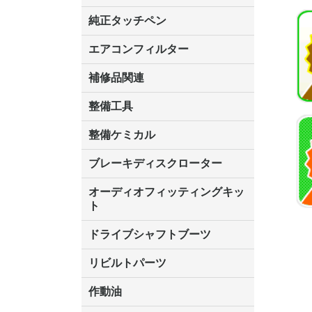
ALTIA(アルティア)
インターサポート(G-SCAN)
TAPS Inc.(タップスアイエヌシ
ツールプラネット
デンソーソリューション
日本ベンチャー
日立オートパーツ&サービス
ヤマト自動車
Seednew(シーズニュー)
BANZAI
コードリーダー各種
オプション各種
BANZAI
インターサ
純正タッチペン
ー)
MST2000
SCAN,G-
レクサス
トヨタ
日産
ホンダ
三菱
マツダ
スバル
ダイハツ
スズキ
エアコンフィルター
補修品関連
整備工具
KOTO
ガレージジャッキ
エアーツール
ハンドツール
車両診断機
整備ケミカル
冷却水関連
エアコン整備
ドライブジョイDJ
クーラーガス
ブレーキディスクローター
オーディオフィッティングキッ
ト
トヨタ
日産
三菱
マツダ
ホンダ
スバル
スズキ
ダイハツ
ドライブシャフトブーツ
分割タイプ
ホンダ
いすず
スバル
ダイハツ
三菱
マツダ
スズキ
日産
トヨタ
リビルトパーツ
リビルト シリンダーヘッド
リビルトドライブシャフト
リビルトパワーステアリングポ
リビルトフューエルポンプ
ダイハツ
作動油
ンプ