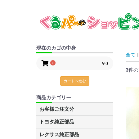
現在のカゴの中身
全て
|
0
￥0
3件
の
カートへ進む
商品カテゴリー
お客様ご注文分
トヨタ純正部品
C-HR
ルーミー・タンク
プリウスα
ナディア
グランビア・グランドハイエー
レクサスCT200H
86
カローラアクシオ
アベンシス
ヴェルファイア
MR2
サクシード
ヴェロッサ
トヨエース・ダイナ
タウンエース・ライトエース
ガイア
ピクシス
キャミ
ブレイド
デュエット
スープラ
カリーナ
コロナ
スターレット
SAI
センチュリー
アイシス
マークXジオ
IQ
AQUA(アクア)
アリスト
アルテッツァ・アルテッツァジ
アルファード
アルファードHV
ist
イプサム
ヴァンガード
ウィッシュ
ヴィッツ
WiLL サイファ
WiLL Vi
WiLL VS
ウィンダム
FJクルーザー
エスティマT・L
エスティマハイブリッド
レクサスLS600H/600HL
レクサスRX270/350
レクサスLS460/460L
MR-S
オーパ
オーリス
オリジン
カムリ
カルディナ
カローラ
カローラスパシオ
カローラフィールダー
カローラランクス・アレックス
クレスタ
クイックデリバリー
クラウン
クルーガー
シエンタ
セリカ
セルシオ
チェイサー
ノア・ボクシー
ハイエース・レジアスエース
ハイラックスサーフ
パッソ
ハリアー
ハリアーHV
bB
ビスタ・ビスタアルデオ
ファンカーゴ
プラッツ
プリウス
ブレビス
プレミオ・アリオン
プログレ
プロナード
プロボックス・サクシード
ベルタ
ボルツ
ポルテ
マークX
マークⅡ
ラウム
ラクティス
RAV4J・L
ランドクルーザー
ランドクルーザープラド
ルミオン
レクサスGS460/430/350/450H
レクサスIS250・350
レジアス・ツーリングハイエー
レクサス純正部品