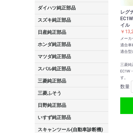
ス
ータ
ス
GS450/GS350/GS250
CT200
ダイハツ純正部品
レグナ
キャスト
ウェイク
シャレード
アルティス
クー
ビーゴ
アトレー
エッセ
オプティ
コペン
ストーリア
ソニカ
タント
タントエグゼ
テリオスキッド
ネイキッド
ハイゼット
ブーン・ブーンルミナス
マックス
ミラ・ミラジーノ
ミライース
ミラココア
ムーヴ
ムーヴコンテ
ムーヴラテ
リーザ
EC1
スズキ純正部品
イル
ジムニーノマド
エブリィ
ハスラー
スペーシア
ソリオ
スイフト
エスクード
アルト
MRワゴン
エリオ
Kei
キャリィ・エブリィ
シボレークルーズ
ジムニー
スクラム
セルボ
ツイン
パレット
フロンテ
マイティーボーイ
ラパン
ワゴンR
ワゴンRワイド・プラス・ソリ
￥13,
日産純正部品
オ
メーカ
ルークス
フィガロ
リーフ
リバティ
デイズ
ブルーバード
テラノ
バネット
KIX
オッティ
シルビア
スカイライン
ローレル
フェアレディZ
ティーノ
ティーダラティオ
ラフェスタ
ADバン
アトラス
アベニール
ウィングロード
エキスパート
エクストレイル
エルグランド
キャラバン
キューブ
サニー
シーマ
ジューク
ステージア
セレナ
ティアナ
ティーダ
デュアリス
ノート
バサラ
フーガ
プリメーラ
ブルーバードシルフィー
プレジデント
プレーリーリバティ
プレサージュ
マーチ
ムラーノ
モコ
ホンダ純正部品
適合車
適合型式
N-ONE
シティ
ロゴ
プレリュード
トルネオ
HR-V
レジェンド
クロスロード
MDX
インサイト
ビート
フリード
S2000
S-MX
アクティ
アコード
インテグラ
エアウェイブ
エディックス
エリシオン
エレメント
オデッセイ
オルティア
ザッツ
CR-V
シビック
ステップワゴン
ストリーム
ゼスト
Z(ゼット)
トゥディ
パートナー
バモス
フィット
モビリオ
ライフ
ライフダンク
耕運機
マツダ純正部品
三菱純
プロシード
ボンゴ
アクセラ
アテンザ
タイタン
ロードスター
ベリーサ
AZワゴン
CX-5
RX-8
MPV
スクラム
スピアーノ
キャロル
デミオ
ファミリア
プレマシー
ラピュタ
スバル純正部品
EC1
す。
R2/R1
エクシーガ
フォレスター
BRZ
レオーネ
インプレッサ
ステラ
レガシイ
トレジア
ヴィヴィオ
サンバー
プレオ
三菱純正部品
数量
ミニキャブ
デリカ
コルト
RVR
パジェロミニ
パジェロ
パジェロイオ
アスパイア
ランサー
ディンゴ
ミニキャブミーブ
ミニキャブバン
ミニキャブトラック
コルトプラス
ekワゴン・アクティブ・スポー
キャンター
ギャラン
タウンボックス
ディオン
トッポBJ
ミニカ
ミニキャブ
レグナム
三菱ふそう
ツ・クラッシィ
ファイター
日野純正部品
いすず純正部品
ビッグホーン
ギガ
フォワード
エルフ
スキャンツール(自動車診断機)