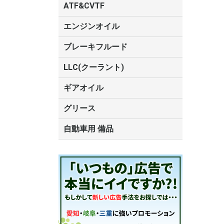
トヨタ
油圧作動油
チルトシリンダ
コンプレッサオ
サスペンション
ショックアブソ
パワーステアリ
MTフルード
CVTフルード
ATF
ATF&CVTF
ルード
ード
トヨタ
エンジンオイル
モービル1
ブレーキフルード
トヨタ
DOT4
DOT3
LLC(クーラント)
ギアオイル
トヨタ
グリース
タイホーコーザイ
トヨタ
自動車用 備品
空気清浄機