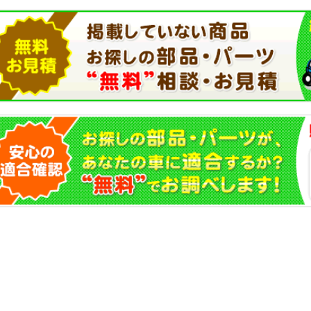
(バンザイ
ポート(G-
)
SCAN2)