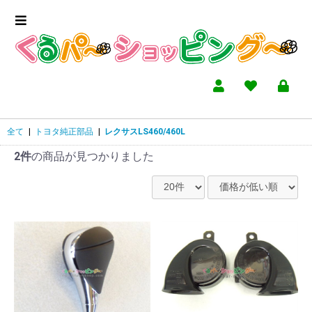
全て
|
トヨタ純正部品
|
レクサスLS460/460L
2件
の商品が見つかりました