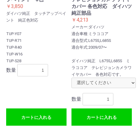
￥3,850
カバー 各色対応 ダイハツ
純正部品
ダイハツ純正 タッチアップペイ
￥4,213
ント 純正色対応
メーカー:ダイハツ
TUP-Y07
適合車種:ミラココア
TUP-R71
適合型式:L675S,L685S
TUP-R40
適合年式:2009/07〜
TUP-W16
TUP-S28
ダイハツ純正 L675S,L685S ミ
ラココア テレビジョンカメラワ
数量
イヤカバー 各色対応です。
数量
カートに入れる
カートに入れる