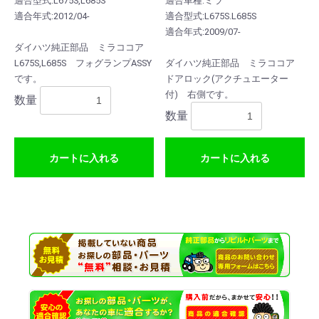
適合型式:L675S,L685S
適合車種:ミラ
適合年式:2012/04-
適合型式:L675S.L685S
適合年式:2009/07-
ダイハツ純正部品 ミラココア
L675S,L685S フォグランプASSY
ダイハツ純正部品 ミラココア
です。
ドアロック(アクチュエーター
付) 右側です。
数量
数量
カートに入れる
カートに入れる