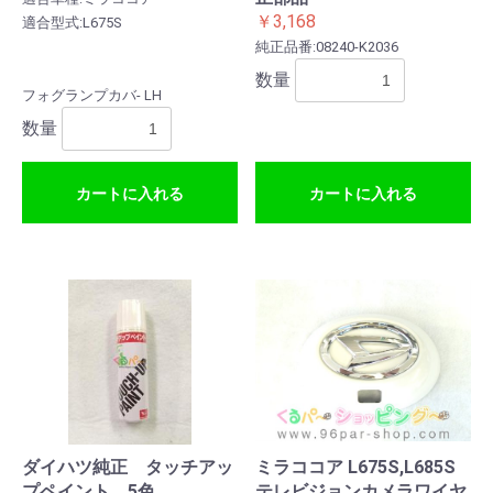
￥3,168
適合型式:L675S
純正品番:08240-K2036
数量
フォグランプカバ- LH
数量
カートに入れる
カートに入れる
ダイハツ純正 タッチアッ
ミラココア L675S,L685S
プペイント 5色
テレビジョンカメラワイヤ