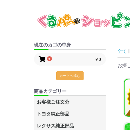
現在のカゴの中身
全て
|
0
￥0
お探
カートへ進む
商品カテゴリー
お客様ご注文分
トヨタ純正部品
C-HR
ルーミー・タンク
プリウスα
ナディア
グランビア・グランドハイエー
レクサスCT200H
86
カローラアクシオ
アベンシス
ヴェルファイア
MR2
サクシード
ヴェロッサ
トヨエース・ダイナ
タウンエース・ライトエース
ガイア
ピクシス
キャミ
ブレイド
デュエット
スープラ
カリーナ
コロナ
スターレット
SAI
センチュリー
アイシス
マークXジオ
IQ
AQUA(アクア)
アリスト
アルテッツァ・アルテッツァジ
アルファード
アルファードHV
ist
イプサム
ヴァンガード
ウィッシュ
ヴィッツ
WiLL サイファ
WiLL Vi
WiLL VS
ウィンダム
FJクルーザー
エスティマT・L
エスティマハイブリッド
レクサスLS600H/600HL
レクサスRX270/350
レクサスLS460/460L
MR-S
オーパ
オーリス
オリジン
カムリ
カルディナ
カローラ
カローラスパシオ
カローラフィールダー
カローラランクス・アレックス
クレスタ
クイックデリバリー
クラウン
クルーガー
シエンタ
セリカ
セルシオ
チェイサー
ノア・ボクシー
ハイエース・レジアスエース
ハイラックスサーフ
パッソ
ハリアー
ハリアーHV
bB
ビスタ・ビスタアルデオ
ファンカーゴ
プラッツ
プリウス
ブレビス
プレミオ・アリオン
プログレ
プロナード
プロボックス・サクシード
ベルタ
ボルツ
ポルテ
マークX
マークⅡ
ラウム
ラクティス
RAV4J・L
ランドクルーザー
ランドクルーザープラド
ルミオン
レクサスGS460/430/350/450H
レクサスIS250・350
レジアス・ツーリングハイエー
レクサス純正部品