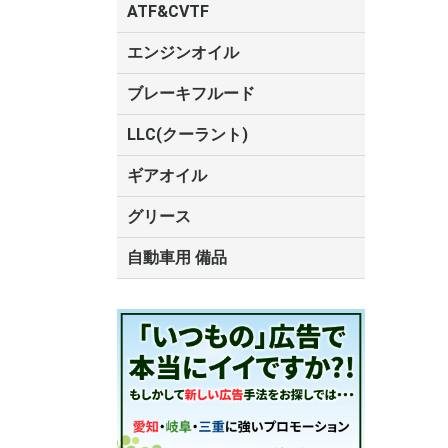
トヨタ
油圧作動油
チルトシリンダ
コンプレッサオ
サスペンション
ショックアブソ
パワーステアリ
MTフルード
CVTフルード
ATF
ATF&CVTF
ルード
ード
トヨタ
エンジンオイル
モービル1
ブレーキフルード
トヨタ
DOT4
DOT3
LLC(クーラント)
ギアオイル
トヨタ
グリース
タイホーコーザイ
トヨタ
自動車用 備品
空気清浄機