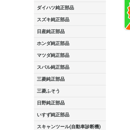
ス
ータ
ス
GS450/GS350/GS250
CT200
ダイハツ純正部品
キャスト
ウェイク
シャレード
アルティス
クー
ビーゴ
アトレー
エッセ
オプティ
コペン
ストーリア
ソニカ
タント
タントエグゼ
テリオスキッド
ネイキッド
ハイゼット
ブーン・ブーンルミナス
マックス
ミラ・ミラジーノ
ミライース
ミラココア
ムーヴ
ムーヴコンテ
ムーヴラテ
リーザ
スズキ純正部品
ジムニーノマド
エブリィ
ハスラー
スペーシア
ソリオ
スイフト
エスクード
アルト
MRワゴン
エリオ
Kei
キャリィ・エブリィ
シボレークルーズ
ジムニー
スクラム
セルボ
ツイン
パレット
フロンテ
マイティーボーイ
ラパン
ワゴンR
ワゴンRワイド・プラス・ソリ
日産純正部品
オ
ルークス
フィガロ
リーフ
リバティ
デイズ
ブルーバード
テラノ
バネット
KIX
オッティ
シルビア
スカイライン
ローレル
フェアレディZ
ティーノ
ティーダラティオ
ラフェスタ
ADバン
アトラス
アベニール
ウィングロード
エキスパート
エクストレイル
エルグランド
キャラバン
キューブ
サニー
シーマ
ジューク
ステージア
セレナ
ティアナ
ティーダ
デュアリス
ノート
バサラ
フーガ
プリメーラ
ブルーバードシルフィー
プレジデント
プレーリーリバティ
プレサージュ
マーチ
ムラーノ
モコ
ホンダ純正部品
N-ONE
シティ
ロゴ
プレリュード
トルネオ
HR-V
レジェンド
クロスロード
MDX
インサイト
ビート
フリード
S2000
S-MX
アクティ
アコード
インテグラ
エアウェイブ
エディックス
エリシオン
エレメント
オデッセイ
オルティア
ザッツ
CR-V
シビック
ステップワゴン
ストリーム
ゼスト
Z(ゼット)
トゥディ
パートナー
バモス
フィット
モビリオ
ライフ
ライフダンク
耕運機
マツダ純正部品
プロシード
ボンゴ
アクセラ
アテンザ
タイタン
ロードスター
ベリーサ
AZワゴン
CX-5
RX-8
MPV
スクラム
スピアーノ
キャロル
デミオ
ファミリア
プレマシー
ラピュタ
スバル純正部品
R2/R1
エクシーガ
フォレスター
BRZ
レオーネ
インプレッサ
ステラ
レガシイ
トレジア
ヴィヴィオ
サンバー
プレオ
三菱純正部品
ミニキャブ
デリカ
コルト
RVR
パジェロミニ
パジェロ
パジェロイオ
アスパイア
ランサー
ディンゴ
ミニキャブミーブ
ミニキャブバン
ミニキャブトラック
コルトプラス
ekワゴン・アクティブ・スポー
キャンター
ギャラン
タウンボックス
ディオン
トッポBJ
ミニカ
ミニキャブ
レグナム
三菱ふそう
ツ・クラッシィ
ファイター
日野純正部品
いすず純正部品
ビッグホーン
ギガ
フォワード
エルフ
スキャンツール(自動車診断機)