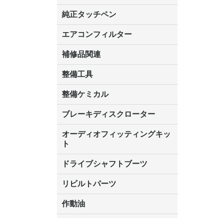
ALTIA(アルティア)
インターサポート(G-SCAN)
TAPS Inc.(タップスアイエヌシ
ツールプラネット
デンソーソリューション
日本ベンチャー
日立オートパーツ&サービス
ヤマト自動車
Seednew(シーズニュー)
BANZAI
コードリーダー各種
オプション各種
BANZAI
インターサ
純正タッチペン
ー)
MST2000
SCAN,G-
レクサス
トヨタ
日産
ホンダ
三菱
マツダ
スバル
ダイハツ
スズキ
エアコンフィルター
補修品関連
整備工具
KOTO
ガレージジャッキ
エアーツール
ハンドツール
車両診断機
整備ケミカル
冷却水関連
エアコン整備
ドライブジョイDJ
クーラーガス
ブレーキディスクローター
オーディオフィッティングキッ
ト
トヨタ
日産
三菱
マツダ
ホンダ
スバル
スズキ
ダイハツ
ドライブシャフトブーツ
分割タイプ
ホンダ
いすず
スバル
ダイハツ
三菱
マツダ
スズキ
日産
トヨタ
リビルトパーツ
リビルト シリンダーヘッド
リビルトドライブシャフト
リビルトパワーステアリングポ
リビルトフューエルポンプ
ダイハツ
作動油
ンプ