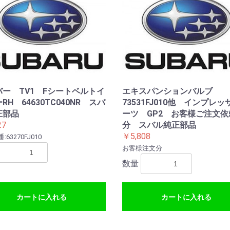
バー TV1 Fシートベルトイ
エキスパンションバルブ
RH 64630TC040NR スバ
73531FJ010他 インプレ
正部品
ーツ GP2 お客様ご注文依
27
分 スバル純正部品
￥5,808
63270FJ010
お客様注文分
数量
カートに入れる
カートに入れる