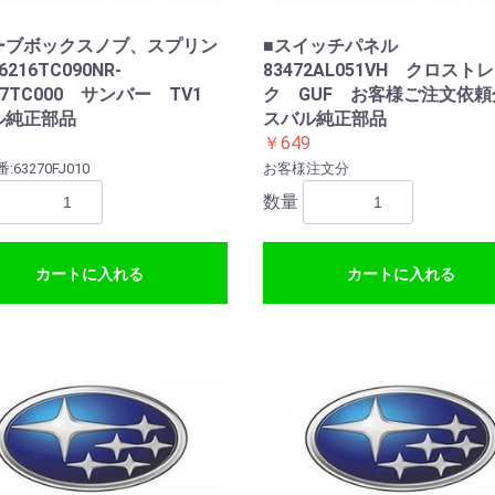
ーブボックスノブ、スプリン
■スイッチパネル
216TC090NR-
83472AL051VH クロスト
267TC000 サンバー TV1
ク GUF お客様ご注文依
ル純正部品
スバル純正部品
￥649
63270FJ010
お客様注文分
数量
カートに入れる
カートに入れる