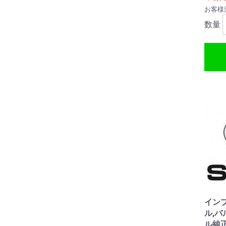
お客様
数量
インプ
ル,バ
ル純