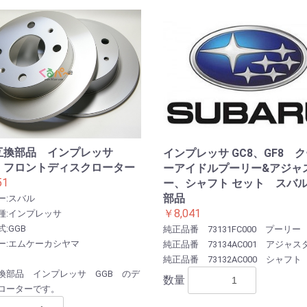
お買い物を続ける
カートへ進む
互換部品 インプレッサ
インプレッサ GC8、GF8 
B フロントディスクローター
ーアイドルプーリー&アジャ
51
ー、シャフト セット スバ
部品
ー:スバル
￥8,041
種:インプレッサ
:GGB
純正品番 73131FC000 プーリー
ー:エムケーカシヤマ
純正品番 73134AC001 アジャス
純正品番 73132AC000 シャフト
換部品 インプレッサ GGB のデ
数量
ローターです。