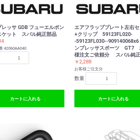
(バンザイ
ポート(G-
)
SCAN2)
レッサ GDB フューエルポン
エアフラッププレート左右セ
スケット スバル純正部品
+クリップ 59123FL020-
84
-59123FL030--909140068
ンプレッサスポーツ GT7 
42060AA040
様注文ご依頼分 スバル純
￥2,288
お客様ご注文分
数量
カートに入れる
カートに入れる