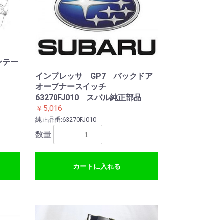
ンテー
インプレッサ GP7 バックドア
オープナースイッチ
63270FJ010 スバル純正部品
￥5,016
純正品番:63270FJ010
数量
カートに入れる