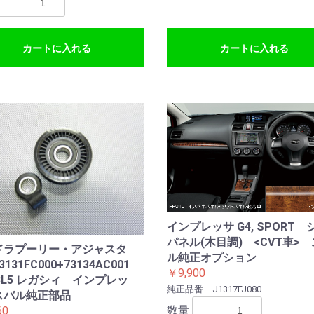
カートに入れる
カートに入れる
インプレッサ G4, SPORT
パネル(木目調) <CVT車>
ドラプーリー・アジャスタ
ル純正オプション
131FC000+73134AC001
￥9,900
,BL5 レガシィ インプレッ
純正品番 J1317FJ080
スバル純正部品
数量
60