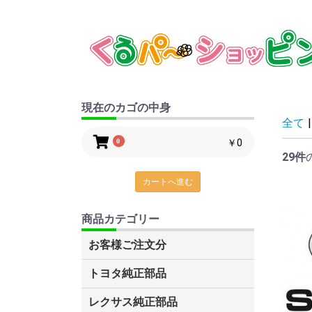
現在のカゴの中身
全て
|
0
￥0
29件
カートへ進む
商品カテゴリー
お客様ご注文分
トヨタ純正部品
C-HR
ルーミー・タンク
プリウスα
ナディア
グランビア・グランドハイエー
レクサスCT200H
86
カローラアクシオ
アベンシス
ヴェルファイア
MR2
サクシード
ヴェロッサ
トヨエース・ダイナ
タウンエース・ライトエース
ガイア
ピクシス
キャミ
ブレイド
デュエット
スープラ
カリーナ
コロナ
スターレット
SAI
センチュリー
アイシス
マークXジオ
IQ
AQUA(アクア)
アリスト
アルテッツァ・アルテッツァジ
アルファード
アルファードHV
ist
イプサム
ヴァンガード
ウィッシュ
ヴィッツ
WiLL サイファ
WiLL Vi
WiLL VS
ウィンダム
FJクルーザー
エスティマT・L
エスティマハイブリッド
レクサスLS600H/600HL
レクサスRX270/350
レクサスLS460/460L
MR-S
オーパ
オーリス
オリジン
カムリ
カルディナ
カローラ
カローラスパシオ
カローラフィールダー
カローラランクス・アレックス
クレスタ
クイックデリバリー
クラウン
クルーガー
シエンタ
セリカ
セルシオ
チェイサー
ノア・ボクシー
ハイエース・レジアスエース
ハイラックスサーフ
パッソ
ハリアー
ハリアーHV
bB
ビスタ・ビスタアルデオ
ファンカーゴ
プラッツ
プリウス
ブレビス
プレミオ・アリオン
プログレ
プロナード
プロボックス・サクシード
ベルタ
ボルツ
ポルテ
マークX
マークⅡ
ラウム
ラクティス
RAV4J・L
ランドクルーザー
ランドクルーザープラド
ルミオン
レクサスGS460/430/350/450H
レクサスIS250・350
レジアス・ツーリングハイエー
レクサス純正部品