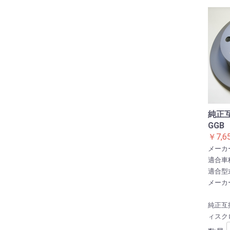
純正
GG
￥7,6
メーカ
適合車
適合型式
メーカ
純正互
ィスク