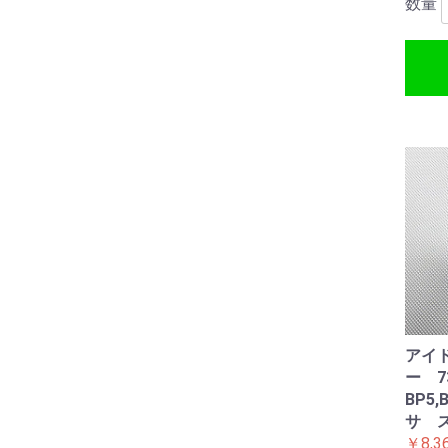
数量
アイ
ー 73
BP5
サ 
￥8,3