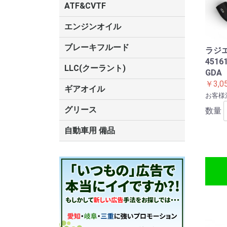
トヨタ
油圧作動油
チルトシリンダ
コンプレッサオ
サスペンション
ショックアブソ
パワーステアリ
MTフルード
CVTフルード
ATF
ATF&CVTF
ルード
ード
トヨタ
エンジンオイル
モービル1
ブレーキフルード
ラジ
451
トヨタ
DOT4
DOT3
LLC(クーラント)
GD
￥3,0
ギアオイル
お客様
トヨタ
グリース
数量
タイホーコーザイ
トヨタ
自動車用 備品
空気清浄機