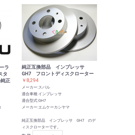
純正互換部品 インプレッサ
クーラ
GH7 フロントディスクローター
スタ
￥8,294
ル純正
メーカー:スバル
適合車種:インプレッサ
適合型式:GH7
メーカー:エムケーカシヤマ
タ
純正互換部品 インプレッサ GH7 のデ
ィスクローターです。