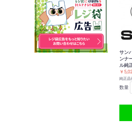
サン
ンナー
ル純
￥5,0
純正品番:
数量