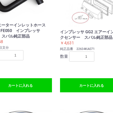
オイル
イル
フルード
ーバーフ
ングフル
エーターインレットホース
61FE050 インプレッサ
インプレッサ GG2 エアーイ
A スバル純正部品
クセンサー スバル純正部品
58
￥4,631
注文分
純正品番 22634KA071
数量
カートに入れる
カートに入れる