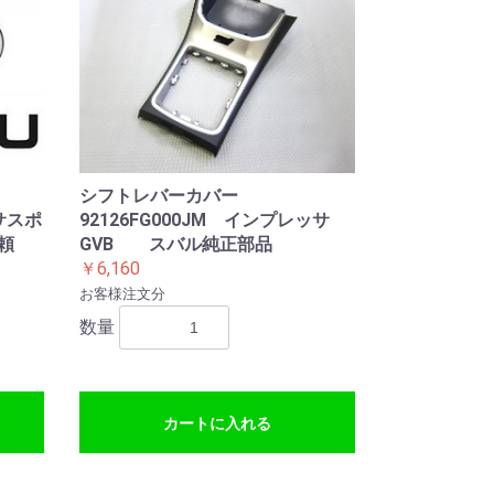
シフトレバーカバー
92126FG000JM インプレッサ
ッサスポ
GVB スバル純正部品
頼
￥6,160
お客様注文分
数量
カートに入れる