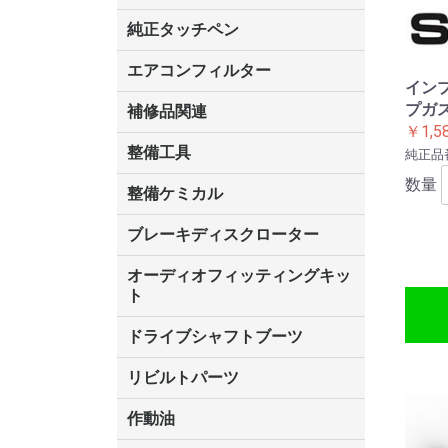
ALTIA(アルティア)
インターサポート(G-SCAN)
TAPS Inc.(タップスアイエヌシ
ツールプラネット
デンソーソリューション
日本ベンチャー
日立オートパーツ&サービス
ヤマト自動車
Seednew(シーズニュー)
BANZAI
コードリーダー各種
オプション各種
BANZAI
インターサ
純正タッチペン
ー)
MST2000
SCAN,G-
レクサス
トヨタ
日産
ホンダ
三菱
マツダ
スバル
ダイハツ
スズキ
エアコンフィルター
インプ
プガ
補修品関連
￥1,5
整備工具
純正品番:
数量
KOTO
ガレージジャッキ
エアーツール
ハンドツール
車両診断機
整備ケミカル
冷却水関連
エアコン整備
ドライブジョイDJ
クーラーガス
ブレーキディスクローター
オーディオフィッティングキッ
ト
トヨタ
日産
三菱
マツダ
ホンダ
スバル
スズキ
ダイハツ
ドライブシャフトブーツ
分割タイプ
ホンダ
いすず
スバル
ダイハツ
三菱
マツダ
スズキ
日産
トヨタ
リビルトパーツ
リビルト シリンダーヘッド
リビルトドライブシャフト
リビルトパワーステアリングポ
リビルトフューエルポンプ
ダイハツ
作動油
ンプ