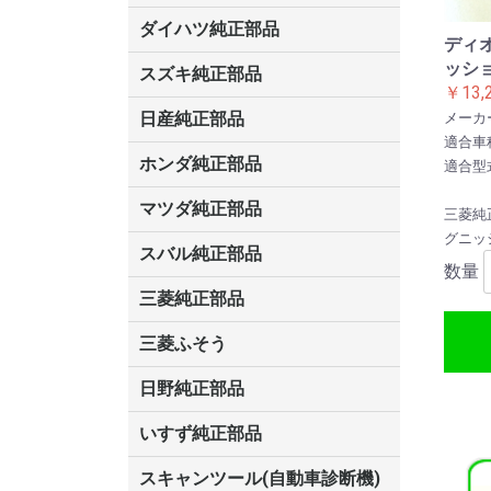
ス
ータ
ス
GS450/GS350/GS250
CT200
ダイハツ純正部品
ディオ
キャスト
ウェイク
シャレード
アルティス
クー
ビーゴ
アトレー
エッセ
オプティ
コペン
ストーリア
ソニカ
タント
タントエグゼ
テリオスキッド
ネイキッド
ハイゼット
ブーン・ブーンルミナス
マックス
ミラ・ミラジーノ
ミライース
ミラココア
ムーヴ
ムーヴコンテ
ムーヴラテ
リーザ
ッシ
スズキ純正部品
￥13,
ジムニーノマド
エブリィ
ハスラー
スペーシア
ソリオ
スイフト
エスクード
アルト
MRワゴン
エリオ
Kei
キャリィ・エブリィ
シボレークルーズ
ジムニー
スクラム
セルボ
ツイン
パレット
フロンテ
マイティーボーイ
ラパン
ワゴンR
ワゴンRワイド・プラス・ソリ
日産純正部品
メーカ
オ
適合車
ルークス
フィガロ
リーフ
リバティ
デイズ
ブルーバード
テラノ
バネット
KIX
オッティ
シルビア
スカイライン
ローレル
フェアレディZ
ティーノ
ティーダラティオ
ラフェスタ
ADバン
アトラス
アベニール
ウィングロード
エキスパート
エクストレイル
エルグランド
キャラバン
キューブ
サニー
シーマ
ジューク
ステージア
セレナ
ティアナ
ティーダ
デュアリス
ノート
バサラ
フーガ
プリメーラ
ブルーバードシルフィー
プレジデント
プレーリーリバティ
プレサージュ
マーチ
ムラーノ
モコ
ホンダ純正部品
適合型式
N-ONE
シティ
ロゴ
プレリュード
トルネオ
HR-V
レジェンド
クロスロード
MDX
インサイト
ビート
フリード
S2000
S-MX
アクティ
アコード
インテグラ
エアウェイブ
エディックス
エリシオン
エレメント
オデッセイ
オルティア
ザッツ
CR-V
シビック
ステップワゴン
ストリーム
ゼスト
Z(ゼット)
トゥディ
パートナー
バモス
フィット
モビリオ
ライフ
ライフダンク
耕運機
マツダ純正部品
三菱純
グニッ
プロシード
ボンゴ
アクセラ
アテンザ
タイタン
ロードスター
ベリーサ
AZワゴン
CX-5
RX-8
MPV
スクラム
スピアーノ
キャロル
デミオ
ファミリア
プレマシー
ラピュタ
スバル純正部品
数量
R2/R1
エクシーガ
フォレスター
BRZ
レオーネ
インプレッサ
ステラ
レガシイ
トレジア
ヴィヴィオ
サンバー
プレオ
三菱純正部品
ミニキャブ
デリカ
コルト
RVR
パジェロミニ
パジェロ
パジェロイオ
アスパイア
ランサー
ディンゴ
ミニキャブミーブ
ミニキャブバン
ミニキャブトラック
コルトプラス
ekワゴン・アクティブ・スポー
キャンター
ギャラン
タウンボックス
ディオン
トッポBJ
ミニカ
ミニキャブ
レグナム
三菱ふそう
ツ・クラッシィ
ファイター
日野純正部品
いすず純正部品
ビッグホーン
ギガ
フォワード
エルフ
スキャンツール(自動車診断機)