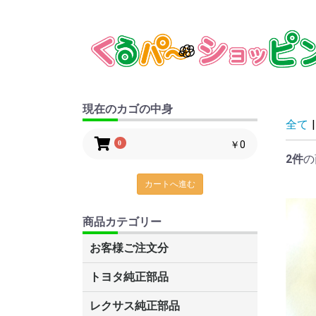
現在のカゴの中身
全て
|
0
￥0
2件
の
カートへ進む
商品カテゴリー
お客様ご注文分
トヨタ純正部品
C-HR
ルーミー・タンク
プリウスα
ナディア
グランビア・グランドハイエー
レクサスCT200H
86
カローラアクシオ
アベンシス
ヴェルファイア
MR2
サクシード
ヴェロッサ
トヨエース・ダイナ
タウンエース・ライトエース
ガイア
ピクシス
キャミ
ブレイド
デュエット
スープラ
カリーナ
コロナ
スターレット
SAI
センチュリー
アイシス
マークXジオ
IQ
AQUA(アクア)
アリスト
アルテッツァ・アルテッツァジ
アルファード
アルファードHV
ist
イプサム
ヴァンガード
ウィッシュ
ヴィッツ
WiLL サイファ
WiLL Vi
WiLL VS
ウィンダム
FJクルーザー
エスティマT・L
エスティマハイブリッド
レクサスLS600H/600HL
レクサスRX270/350
レクサスLS460/460L
MR-S
オーパ
オーリス
オリジン
カムリ
カルディナ
カローラ
カローラスパシオ
カローラフィールダー
カローラランクス・アレックス
クレスタ
クイックデリバリー
クラウン
クルーガー
シエンタ
セリカ
セルシオ
チェイサー
ノア・ボクシー
ハイエース・レジアスエース
ハイラックスサーフ
パッソ
ハリアー
ハリアーHV
bB
ビスタ・ビスタアルデオ
ファンカーゴ
プラッツ
プリウス
ブレビス
プレミオ・アリオン
プログレ
プロナード
プロボックス・サクシード
ベルタ
ボルツ
ポルテ
マークX
マークⅡ
ラウム
ラクティス
RAV4J・L
ランドクルーザー
ランドクルーザープラド
ルミオン
レクサスGS460/430/350/450H
レクサスIS250・350
レジアス・ツーリングハイエー
レクサス純正部品