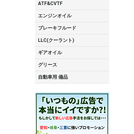
トヨタ
油圧作動油
チルトシリンダ
コンプレッサオ
サスペンション
ショックアブソ
パワーステアリ
MTフルード
CVTフルード
ATF
ATF&CVTF
ルード
ード
トヨタ
エンジンオイル
モービル1
ブレーキフルード
トヨタ
DOT4
DOT3
LLC(クーラント)
ギアオイル
トヨタ
グリース
タイホーコーザイ
トヨタ
自動車用 備品
空気清浄機