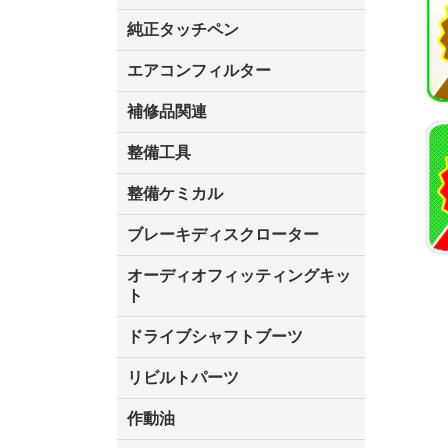
ALTIA(アルティア)
インターサポート(G-SCAN)
TAPS Inc.(タップスアイエヌシ
ツールプラネット
デンソーソリューション
日本ベンチャー
日立オートパーツ&サービス
ヤマト自動車
Seednew(シーズニュー)
BANZAI
コードリーダー各種
オプション各種
BANZAI
インターサ
純正タッチペン
ー)
MST2000
SCAN,G-
レクサス
トヨタ
日産
ホンダ
三菱
マツダ
スバル
ダイハツ
スズキ
エアコンフィルター
補修品関連
整備工具
KOTO
ガレージジャッキ
エアーツール
ハンドツール
車両診断機
整備ケミカル
冷却水関連
エアコン整備
ドライブジョイDJ
クーラーガス
ブレーキディスクローター
オーディオフィッティングキッ
ト
トヨタ
日産
三菱
マツダ
ホンダ
スバル
スズキ
ダイハツ
ドライブシャフトブーツ
分割タイプ
ホンダ
いすず
スバル
ダイハツ
三菱
マツダ
スズキ
日産
トヨタ
リビルトパーツ
リビルト シリンダーヘッド
リビルトドライブシャフト
リビルトパワーステアリングポ
リビルトフューエルポンプ
ダイハツ
作動油
ンプ