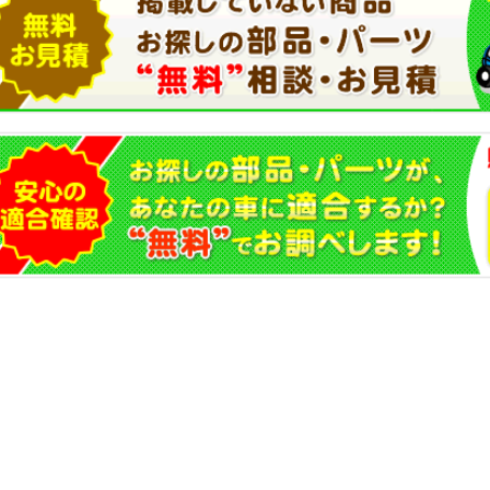
(バンザイ
ポート(G-
)
SCAN2)